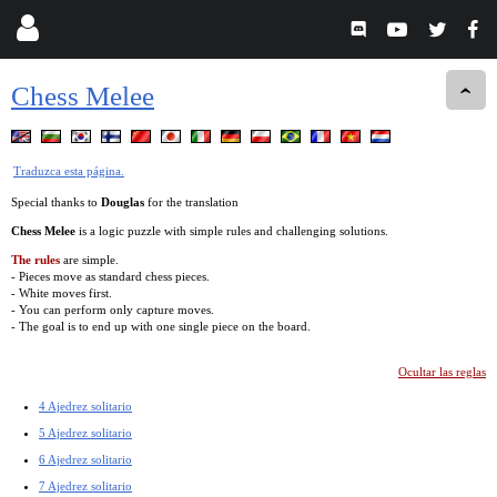
Chess Melee
Traduzca esta página.
Special thanks to
Douglas
for the translation
Chess Melee
is a logic puzzle with simple rules and challenging solutions.
The rules
are simple.
- Pieces move as standard chess pieces.
- White moves first.
- You can perform only capture moves.
- The goal is to end up with one single piece on the board.
Ocultar las reglas
4 Ajedrez solitario
5 Ajedrez solitario
6 Ajedrez solitario
7 Ajedrez solitario