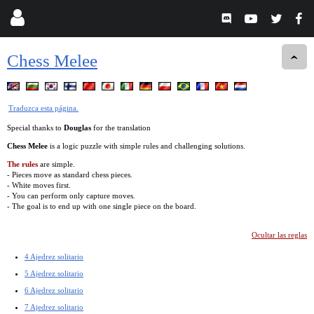
Chess Melee
Traduzca esta página.
Special thanks to
Douglas
for the translation
Chess Melee
is a logic puzzle with simple rules and challenging solutions.
The rules
are simple.
- Pieces move as standard chess pieces.
- White moves first.
- You can perform only capture moves.
- The goal is to end up with one single piece on the board.
Ocultar las reglas
4 Ajedrez solitario
5 Ajedrez solitario
6 Ajedrez solitario
7 Ajedrez solitario